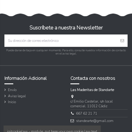
Suscríbete a nuestra Newsletter
Puede darse de baja en cualquier momento. Para ello, consulte nuestra información de contacto
en el aviso legal.
Información Adicional
Contacta con nosotros
Envío
Las Maderitas de Standarte
Aviso legal
c/ Emilio Castelar, s/n local
Inicio
comercial. 11012 Cádiz
667 62 21 71
standearte@gmail.com
iqitcookielaw - module, put here your own cookie law text