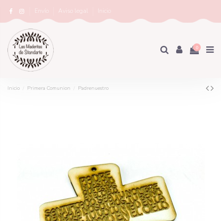
Envío
Aviso legal
Inicio
0
×
Inicio
Primera Comunion
Padrenuestro
Nombre de la lista de deseos