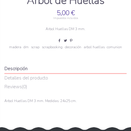
Arbol de Huellas
5,00 €
Impuestos incluidos
Arbol Huellas DM 3 mm.
madera
dm
scrap
scrapbooking
decoración
arbol huellas
comunion
Descripción
Detalles del producto
Reviews
(0)
Arbol Huellas DM 3 mm. Medidas: 24x25 cm.