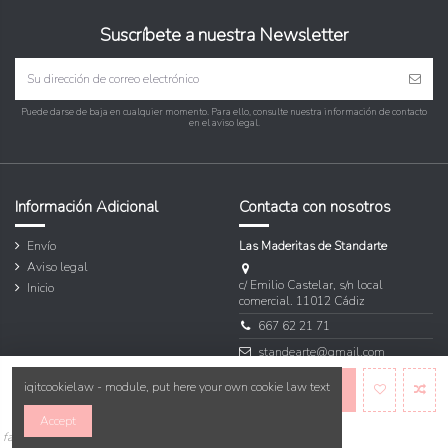
Suscríbete a nuestra Newsletter
Puede darse de baja en cualquier momento. Para ello, consulte nuestra información de contacto
en el aviso legal.
Información Adicional
Contacta con nosotros
Envío
Las Maderitas de Standarte
Aviso legal
c/ Emilio Castelar, s/n local
Inicio
comercial. 11012 Cádiz
667 62 21 71
standearte@gmail.com
iqitcookielaw - module, put here your own cookie law text
Añadir al carrito
Accept
favorite_border