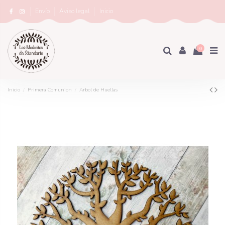
Envío
Aviso legal
Inicio
0
Inicio
Primera Comunion
Arbol de Huellas
×
Nombre de la lista de deseos