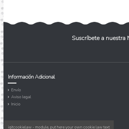
Suscríbete a nuestra 
Información Adicional
Envío
Aviso legal
Inicio
iqitcookielaw - module, put here your own cookie law text