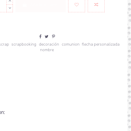
Añadir al carrito
scrap
scrapbooking
decoración
comunion
flecha personalizada
nombre
on: