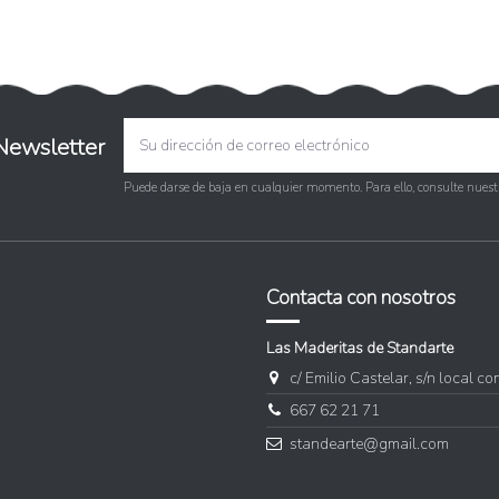
Newsletter
Puede darse de baja en cualquier momento. Para ello, consulte nuestr
Contacta con nosotros
Las Maderitas de Standarte
c/ Emilio Castelar, s/n local c
667 62 21 71
standearte@gmail.com